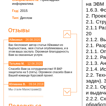
на ЭВМ 
информатика
1.6.3. 
Год:
2015
2. Проек
Тип:
Диплом
2.1. Ст
2.1.1 Р
Отзывы
20
2.1.2. В
Айжамал
26.08.2020
2.1. Ра
Вас беспокоит автор статьи Айжамал из
Кыргызстана, моя статья опубликована, и в
2.1.1. 
этом ваша заслуга. Огромная благодарность
Вам за оказанные услуги.
2.1.2. 
2.1.3. 
Татьяна М.
12.06.2020
2.1.4. 
Спасибо Вам за сотрудничество! Я ВКР
защитила на 5 (пять). Огромное спасибо Вам и
2.2. Те
Вашей команде Курсовой проект.
задач). 
Юлианна В.
09.04.2018
2.2.1. О
Мы стали Магистрами)))
и выдач
2.2.2. С
Николай А.
01.03.2018
обработ
Мария,добрый день! Спасибо большое.
Поделиться