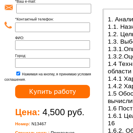
*Ваш e-mail:
Содержан
1. Анали
*Контактный телефон:
1.1. Наз
1.2. Цел
ФИО:
1.3. Выб
1.3.1.О
1.3.2.Оц
Город:
1.4 Тех
области
Нажимая на кнопку, я принимаю условия
1.4.1 Х
соглашения.
1.4.2 Х
1.5 Обо
вычисли
1.6 Пос
Цена:
4,500 руб.
1.6.1 Ц
16
Номер:
N13467
1.6.2. 
Специальность:
Прикладная