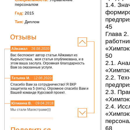
1.4. Зн
персоналом
формиро
Год:
2015
пред
Тип:
Диплом
45
Глава 2
Отзывы
работни
«Хим
Айжамал
26.08.2020
50
Вас беспокоит автор статьи Айжамал из
Кыргызстана, моя статья опубликована, и в
2.1. Ан
этом ваша заслуга. Огромная благодарность
Вам за оказанные услуги.
«Химпэ
2.2. Те
Татьяна М.
12.06.2020
предпри
Спасибо Вам за сотрудничество! Я ВКР
защитила на 5 (пять). Огромное спасибо Вам и
2.3. Пр
Вашей команде Курсовой проект.
«Химпэ
Юлианна В.
09.04.2018
2.4. Ис
Мы стали Магистрами)))
«Химпэк
перс
Николай А.
01.03.2018
68
Мария,добрый день! Спасибо большое.
Поделиться