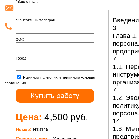
*Ваш e-mail:
Содержан
Введ
*Контактный телефон:
3
Глава 1
ФИО:
персона
пред
7
Город:
1.1. Пе
инструм
Нажимая на кнопку, я принимаю условия
орган
соглашения.
7
1.2. Эв
политик
перс
Цена:
4,500 руб.
14
1.3. Ме
Номер:
N13145
предпр
Специальность:
Управление