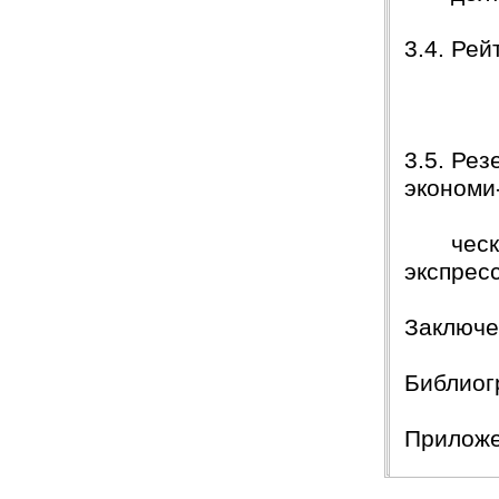
Буду еще к Вам обращаться!!
СПАСИБО!!!
3.4. Ре
Вера
07.03.18
Защита прошла на отлично. Спасибо большое :)
ООО
Яна
06.10.2017
Большое спасибо Вам и автору!!! Это именно то,
3.5. Ре
что нужно!!!!!
Спасибо, что ВЫ есть!!!
экономи
ческого
экспр
За
Биб
Пр