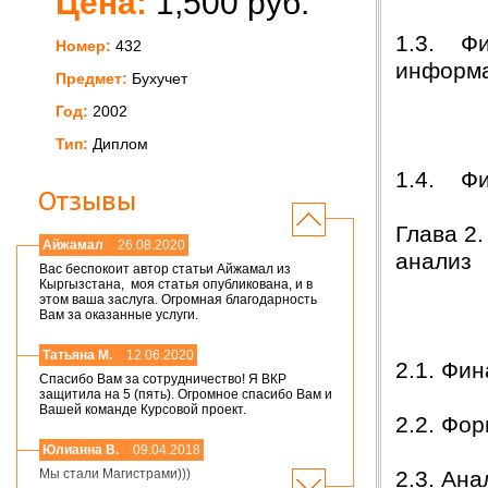
Цена:
1,500 руб.
1.3. Фи
Номер:
432
информ
Предмет:
Бухучет
Год:
2002
база
Тип:
Диплом
1.4. 
Отзывы
Глава 2
Айжамал
26.08.2020
анализ
Вас беспокоит автор статьи Айжамал из
Кыргызстана, моя статья опубликована, и в
этом ваша заслуга. Огромная благодарность
его д
Вам за оказанные услуги.
Татьяна М.
12.06.2020
2.1. Ф
Спасибо Вам за сотрудничество! Я ВКР
защитила на 5 (пять). Огромное спасибо Вам и
Вашей команде Курсовой проект.
2.2. Ф
Юлианна В.
09.04.2018
2.3. Ан
Мы стали Магистрами)))