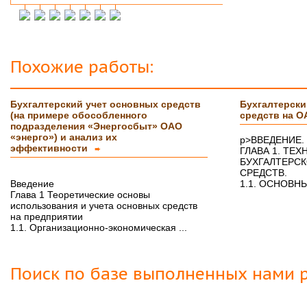
Инна М.
14.03.2018
Добрый день,хочу выразить слова
благодарности Вашей и организации и тайному
исполнителю моей работы.Я сегодня
защитилась на 4!!!! Отзыв на сайт обязательно
Похожие работы:
прикреплю,друзьям и знакомым буду Вас
рекомендовать. Успехов Вам!!!
Бухгалтерский учет основных средств
Бухгалтерски
Ольга С.
09.02.2018
(на примере обособленного
средств на 
Курсовая на "5"! Спасибо огромное!!!
подразделения «Энергосбыт» ОАО
После новогодних праздников буду снова Вам
«энерго») и анализ их
p>ВВЕДЕНИЕ.
писать, заказывать дипломную работу.
эффективности
➨
ГЛАВА 1. ТЕ
БУХГАЛТЕРС
Ксения
16.01.2018
СРЕДСТВ.
Спасибо большое!!! Очень приятно с Вами
Введение
1.1. ОСНОВНЫ
сотрудничать!
Глава 1 Теоретические основы
использования и учета основных средств
Ольга
14.01.2018
на предприятии
1.1. Организационно-экономическая ...
Светлана, добрый день! Хочу сказать Вам и
Вашим сотрудникам огромное спасибо за
курсовую работу!!! оценили на \5\!))
Буду еще к Вам обращаться!!
Поиск по базе выполненных нами р
СПАСИБО!!!
Вера
07.03.18