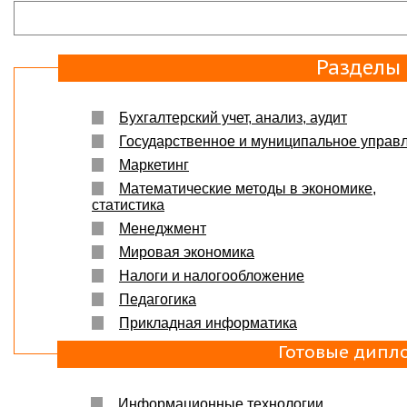
Защита прошла на отлично. Спасибо большое :)
Яна
06.10.2017
Большое спасибо Вам и автору!!! Это именно то,
Разделы
что нужно!!!!!
Спасибо, что ВЫ есть!!!
Бухгалтерский учет, анализ, аудит
Государственное и муниципальное управ
Маркетинг
Математические методы в экономике,
статистика
Менеджмент
Мировая экономика
Налоги и налогообложение
Педагогика
Прикладная информатика
Готовые дипл
Информационные технологии