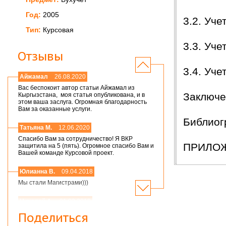
Год:
2005
3.2. Уч
Тип:
Курсовая
3.3. Уч
Отзывы
3.4. Уч
Айжамал
26.08.2020
Вас беспокоит автор статьи Айжамал из
Заключе
Кыргызстана, моя статья опубликована, и в
этом ваша заслуга. Огромная благодарность
Вам за оказанные услуги.
Библиог
Татьяна М.
12.06.2020
Спасибо Вам за сотрудничество! Я ВКР
ПРИЛО
защитила на 5 (пять). Огромное спасибо Вам и
Вашей команде Курсовой проект.
Юлианна В.
09.04.2018
Мы стали Магистрами)))
Николай А.
01.03.2018
Мария,добрый день! Спасибо большое.
Поделиться
Защитился на 4!всего доброго