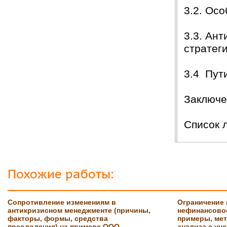
Защита прошла на отлично. Спасибо большое :)
3.2. Ос
Яна
06.10.2017
Большое спасибо Вам и автору!!! Это именно то,
3.3. Ан
что нужно!!!!!
Спасибо, что ВЫ есть!!!
стратег
3.4 Пут
Заключе
Список 
Похожие работы:
Сопротивление изменениям в
Ограничение 
антикризисном менеджменте (причины,
нефинансовое
факторы, формы, средства
примеры, ме
преодоления) на примере ООО
анализа с уч