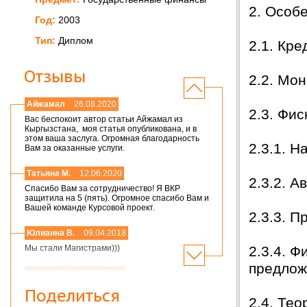
2. Особ
Год:
2003
Тип:
Диплом
2.1. Кр
Отзывы
2.2. Мо
Айжамал
26.08.2020
2.3. Фис
Вас беспокоит автор статьи Айжамал из
Кыргызстана, моя статья опубликована, и в
этом ваша заслуга. Огромная благодарность
2.3.1. 
Вам за оказанные услуги.
Татьяна М.
12.06.2020
2.3.2. 
Спасибо Вам за сотрудничество! Я ВКР
защитила на 5 (пять). Огромное спасибо Вам и
Вашей команде Курсовой проект.
2.3.3. 
Юлианна В.
09.04.2018
2.3.4. 
Мы стали Магистрами)))
предлож
Николай А.
01.03.2018
Мария,добрый день! Спасибо большое.
Поделиться
Защитился на 4!всего доброго
2.4. Те