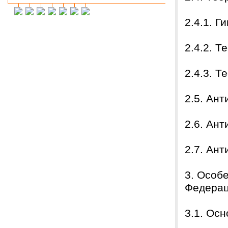
Инна М.
14.03.2018
2.4.1. Г
Добрый день,хочу выразить слова
благодарности Вашей и организации и тайному
исполнителю моей работы.Я сегодня
защитилась на 4!!!! Отзыв на сайт обязательно
2.4.2. 
прикреплю,друзьям и знакомым буду Вас
рекомендовать. Успехов Вам!!!
2.4.3. 
Ольга С.
09.02.2018
Курсовая на "5"! Спасибо огромное!!!
2.5. Ан
После новогодних праздников буду снова Вам
писать, заказывать дипломную работу.
2.6. Ан
Ксения
16.01.2018
Спасибо большое!!! Очень приятно с Вами
сотрудничать!
2.7. Ан
Ольга
14.01.2018
Светлана, добрый день! Хочу сказать Вам и
3. Особ
Вашим сотрудникам огромное спасибо за
курсовую работу!!! оценили на \5\!))
Федерац
Буду еще к Вам обращаться!!
СПАСИБО!!!
3.1. Ос
Вера
07.03.18