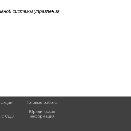
вной системы управления
 акции
Готовые работы
Юридическая
 с СДО
информация