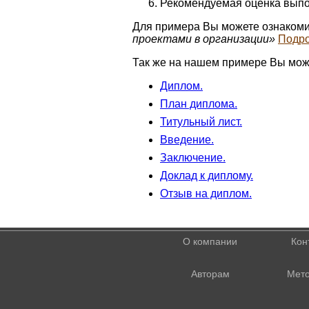
Рекомендуемая оценка выпо
Для примера Вы можете ознакоми
проектами в организации»
Подр
Так же на нашем примере Вы мож
Диплом.
План диплома.
Титульный лист.
Введение.
Заключение.
Доклад к диплому.
Отзыв на диплом.
О компании
Кон
Авторам
Мето