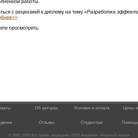
лненной работы.
ться с рецензией к диплому на тему
«Разработка эффекти
обнее>>
ете просмотреть:
такты
Об авторах
Условия и оплата
Цены и
дички
Отзывы
Студентам
Помощь
© 2001-2026 Все права защищены. ООО Академия «Научный поиск»