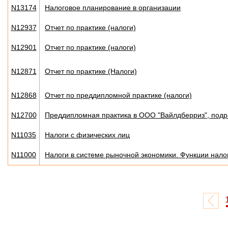
N13174
Налоговое планирование в организации
N12937
Отчет по практике (налоги)
N12901
Отчет по практике (налоги)
N12871
Отчет по практике (Налоги)
N12868
Отчет по преддипломной практике (налоги)
N12700
Преддипломная практика в ООО "Вайлдберриз", под
N11035
Налоги с физических лиц
N11000
Налоги в системе рыночной экономики. Функции нало