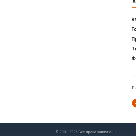
Х
В
Г
П
Т
Ф
П
© 2001-2026 Все права защищены.