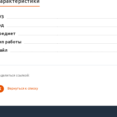
арактеристики
УЗ
од
редмет
ип работы
айл
оделиться ссылкой:
Вернуться к списку