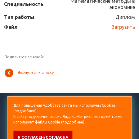
Математические методы в
Специальность
экономике
Тип работы
Диплом
Файл
Загрузить
Поделиться ссылкой:
Вернуться к списку
+7 (499) 938-53-60
Для повышения удобства сайта мы используем Cookies
(
подробнее
).
diplom@prorektor.ru
К сайту подключен сервис Яндекс.Метрика, который также
использует файлы Cookie (
подробнее
).
Я СОГЛАСЕН/СОГЛАСНА