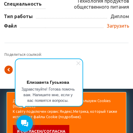
Технология продуктов
Специальность
общественного питания
Тип работы
Диплом
Файл
Загрузить
Поделиться ссылкой:
Вернуться к списку
Елизавета Гуськова
Здравствуйте! Готова помочь
вам. Напишите мне, если у
+7 (499) 938-53-60
вас появятся вопросы.
Для повышения удобства сайта мы используем Cookies
(
подробнее
).
diplom@prorektor.ru
К сайту подключен сервис Яндекс.Метрика, который также
использует файлы Cookie (
подробнее
).
Я СОГЛАСЕН/СОГЛАСНА