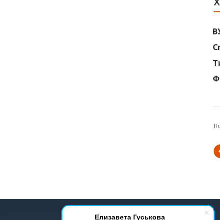
Х
В
С
Т
Ф
П
© 2001-2026 Все права защищены.
Елизавета Гуськова