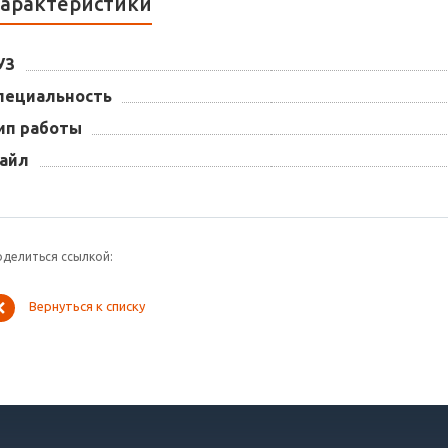
арактеристики
УЗ
пециальность
ип работы
айл
оделиться ссылкой:
Вернуться к списку