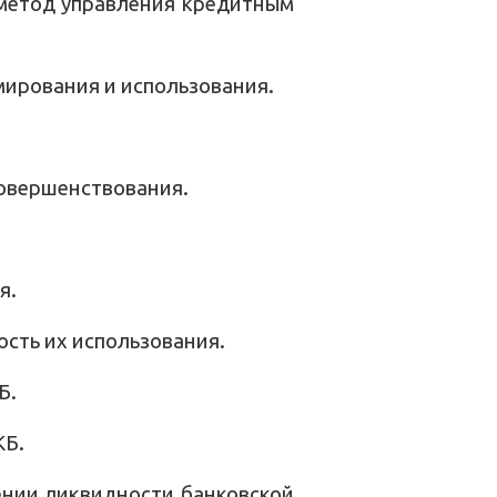
метод управления кредитным
мирования и использования.
совершенствования.
я.
сть их использования.
Б.
КБ.
ении ликвидности банковской