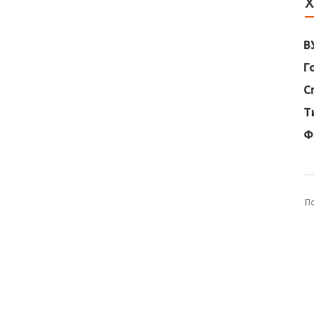
Х
В
Г
С
Т
Ф
П