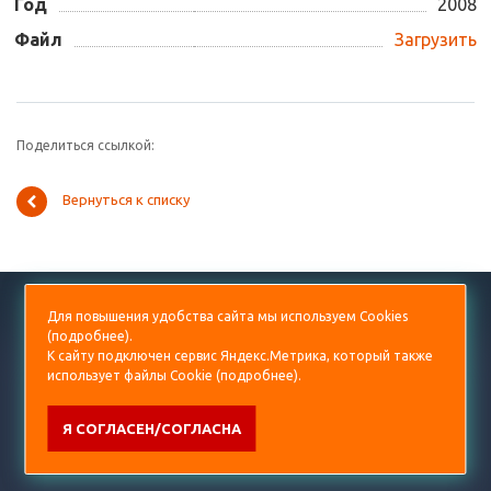
Год
2008
Файл
Загрузить
Поделиться ссылкой:
Вернуться к списку
+7 (499) 938-53-60
Для повышения удобства сайта мы используем Cookies
(
подробнее
).
diplom@prorektor.ru
К сайту подключен сервис Яндекс.Метрика, который также
использует файлы Cookie (
подробнее
).
Я СОГЛАСЕН/СОГЛАСНА
© 2001-2026 Все права защищены.
ООО Академия «Научный поиск»