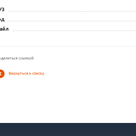
УЗ
од
айл
оделиться ссылкой:
Вернуться к списку