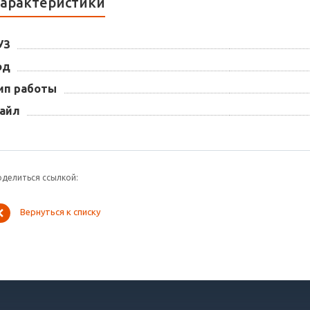
арактеристики
УЗ
од
ип работы
айл
оделиться ссылкой:
Вернуться к списку