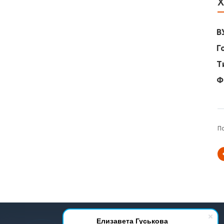
Х
В
Г
Т
Ф
П
© 2001-2026 Все права защищены.
Елизавета Гуськова