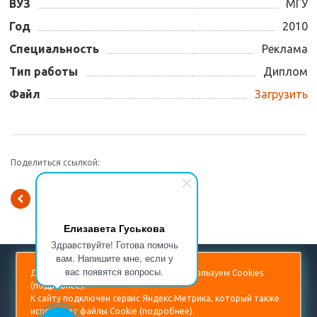
ВУЗ
МГУ
Год
2010
Специальность
Реклама
Тип работы
Диплом
Файл
Загрузить
Поделиться ссылкой:
Вернуться к списку
Елизавета Гуськова
Здравствуйте! Готова помочь
вам. Напишите мне, если у
+7 (499) 938-53-60
вас появятся вопросы.
Для повышения удобства сайта мы используем Cookies
(
подробнее
).
diplom@prorektor.ru
К сайту подключен сервис Яндекс.Метрика, который также
использует файлы Cookie (
подробнее
).