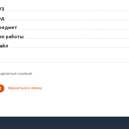
УЗ
од
редмет
ип работы
айл
оделиться ссылкой:
Вернуться к списку