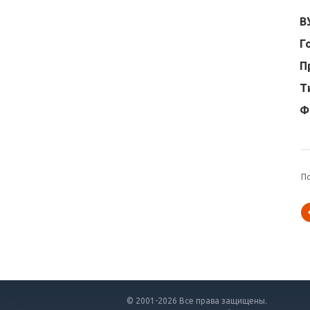
В
Г
П
Т
Ф
П
© 2001-2026 Все права защищены.