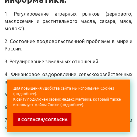
1. Регулирование аграрных рынков (зернового,
маслосемян и растительного масла, сахара, мяса,
молока).
2. Состояние продовольственной проблемы в мире и
России.
3. Регулирование земельных отношений.
4. Финансовое оздоровление сельскохозяйственных
предприятий.
Для повышения удобства сайта мы используем Cookies
5. Аграрные аспекты присоединения стран СНГ к ВТО.
(
подробнее
).
К сайту подключен сервис Яндекс.Метрика, который также
использует файлы Cookie (
подробнее
).
6. Социальные процессы в сельской местности.
7. Инновационные проекты в агропромышленном
Я СОГЛАСЕН/СОГЛАСНА
комплексе.