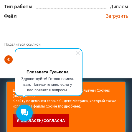
Тип работы
Диплом
Файл
Загрузить
Поделиться ссылкой:
Вернуться к списку
Елизавета Гуськова
Здравствуйте! Готова помочь
вам. Напишите мне, если у
+7 (499) 938-53-60
вас появятся вопросы.
Для повышения удобства сайта мы используем Cookies
(
подробнее
).
diplom@prorektor.ru
К сайту подключен сервис Яндекс.Метрика, который также
использует файлы Cookie (
подробнее
).
Я СОГЛАСЕН/СОГЛАСНА
© 2001-2026 Все права защищены.
ООО Академия «Научный поиск»