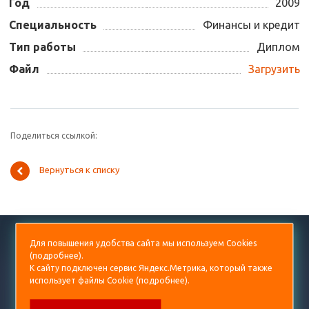
Год
2009
Специальность
Финансы и кредит
Тип работы
Диплом
Файл
Загрузить
Поделиться ссылкой:
Вернуться к списку
+7 (499) 938-53-60
Для повышения удобства сайта мы используем Cookies
(
подробнее
).
diplom@prorektor.ru
К сайту подключен сервис Яндекс.Метрика, который также
использует файлы Cookie (
подробнее
).