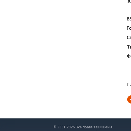
Х
В
Г
С
Т
Ф
П
© 2001-2026 Все права защищены.