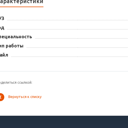
арактеристики
УЗ
од
пециальность
ип работы
айл
оделиться ссылкой:
Вернуться к списку