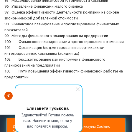
95.
Моделирование финансовой устойчивости компании
96.
Управление финансами малого бизнеса
97.
Оценка эффективности деятельности компании на основе
экономической добавленной стоимости
98.
Финансовое планирование и прогнозирование финансовых
показателей
99.
Методы финансового планирования на предприятии
100.
Финансовое планирование и прогнозирование в компании
101.
Организация бюджетирования в вертикально-
интегрированных компаниях (холдингах)
102.
Бюджетирование как инструмент финансового
планирования на предприятии
103.
Пути повышения эффективности финансовой работы на
предприятии
Вернуться к списку
Елизавета Гуськова
Здравствуйте! Готова помочь
вам. Напишите мне, если у
+7 (499) 938-53-60
вас появятся вопросы.
Для повышения удобства сайта мы используем Cookies
(
подробнее
).