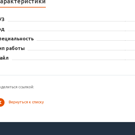
арактеристики
УЗ
од
пециальность
ип работы
айл
оделиться ссылкой:
Вернуться к списку