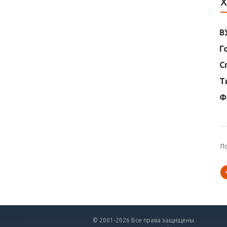
Х
В
Г
С
Т
Ф
П
© 2001-2026 Все права защищены.