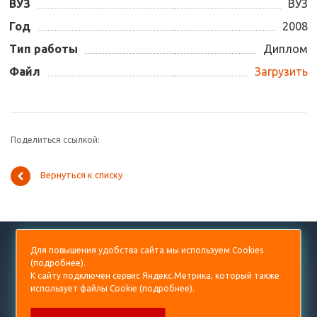
ВУЗ
ВУЗ
Год
2008
Тип работы
Диплом
Файл
Загрузить
Поделиться ссылкой:
Вернуться к списку
+7 (499) 938-53-60
Для повышения удобства сайта мы используем Cookies
(
подробнее
).
diplom@prorektor.ru
К сайту подключен сервис Яндекс.Метрика, который также
использует файлы Cookie (
подробнее
).