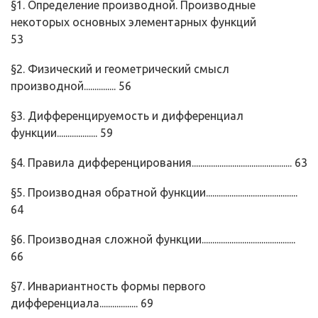
§1. Определение производной. Производные
некоторых основ­ных элементарных функций
53
§2. Физический и геометрический смысл
производной............... 56
§3. Дифференцируемость и дифференциал
функции................... 59
§4. Правила дифференцирования............................................... 63
§5. Производная обратной функции...........................................
64
§6. Производная сложной функции............................................
66
§7. Инвариантность формы первого
дифференциала.................. 69