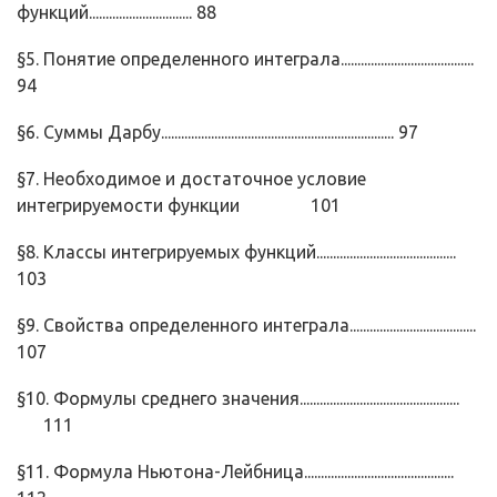
функций............................... 88
§5. Понятие определенного интеграла........................................
94
§6. Суммы Дарбу...................................................................... 97
§7. Необходимое и достаточное условие
интегрируемости функ­ции 101
§8. Классы интегрируемых функций..........................................
103
§9. Свойства определенного интеграла......................................
107
§10. Формулы среднего значения................................................
111
§11. Формула Ньютона-Лейбница.............................................