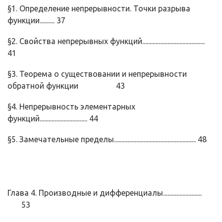
§1. Определение непрерывности. Точки разрыва
функции.......... 37
§2. Свойства непрерывных функций..........................................
41
§3. Теорема о существовании и непрерывности
обратной функ­ции 43
§4. Непрерывность элементарных
функций................................ 44
§5. Замечательные пределы....................................................... 48
Глава 4. Производные и дифференциалы..........................
53