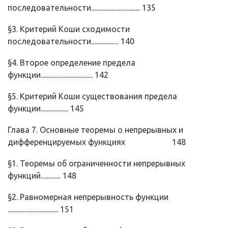
последовательности................................ 135
§3. Критерий Коши сходимости
последовательности.................. 140
§4. Второе определение предела
функции.................................. 142
§5. Критерий Коши существования предела
функции.................. 145
Глава 7. Основные теоремы о непрерывных и
дифференци­руемых функциях 148
§1. Теоремы об ограниченности непрерывных
функций............. 148
§2. Равномерная непрерывность функции
................................. 151