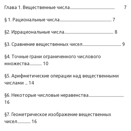
Глава 1. Вещественные числа................................................... 7
§ 1. Рациональные числа........................................................... 7
§2. Иррациональные числа........................................................ 8
§3. Сравнение вещественных чисел............................................ 9
§4. Точные грани ограниченного числового
множества.............. 10
§5. Арифметические операции над вещественными
числами ... 14
§6. Некоторые числовые неравенства........................................
16
§7. Геометрическое изображение вещественных
чисел............... 16