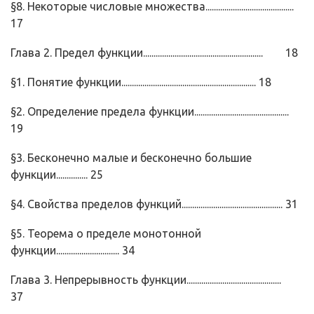
§8. Некоторые числовые множества..........................................
17
Глава 2. Предел функции......................................................... 18
§1. Понятие функции................................................................ 18
§2. Определение предела функции.............................................
19
§3. Бесконечно малые и бесконечно большие
функции............... 25
§4. Свойства пределов функций................................................ 31
§5. Теорема о пределе монотонной
функции.............................. 34
Глава 3. Непрерывность функции.............................................
37