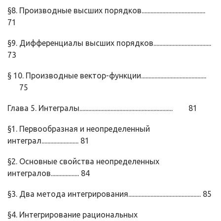
§8. Производные высших порядков...........................................
71
§9. Дифференциалы высших порядков.......................................
73
§ 10. Производные вектор-функции............................................
75
Глава 5. Интегралы............................................................... 81
§1. Первообразная и неопределенный
интеграл......................... 81
§2. Основные свойства неопределенных
интегралов................... 84
§3. Два метода интегрирования................................................. 85
§4. Интегрирование рациональных