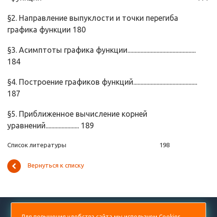
§2. Направление выпуклости и точки перегиба
графика функции 180
§3. Асимптоты графика функции...............................................
184
§4. Построение графиков функций............................................
187
§5. Приближенное вычисление корней
уравнений....................... 189
Список литературы 198
Вернуться к списку
+7 (499) 938-53-60
Для повышения удобства сайта мы используем Cookies