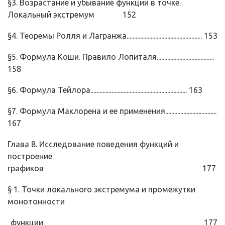
§3. Возрастание и убывание функции в точке.
Локальный экс­тремум 152
§4. Теоремы Ролля и Лагранжа.................................................. 153
§5. Формула Коши. Правило Лопиталя......................................
158
§6. Формула Тейлора................................................................ 163
§7. Формула Маклорена и ее применения..................................
167
Глава 8. Исследование поведения функций и
построение
графиков 177
§ 1. Точки локального экстремума и промежутки
монотонности
функции 177