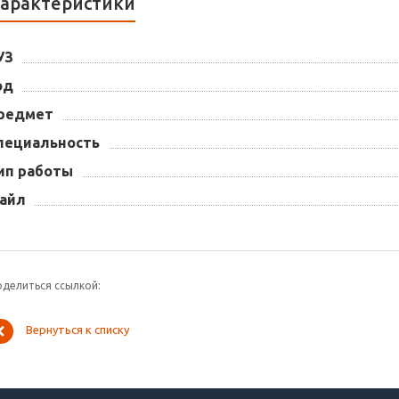
арактеристики
УЗ
од
редмет
пециальность
ип работы
айл
оделиться ссылкой:
Вернуться к списку