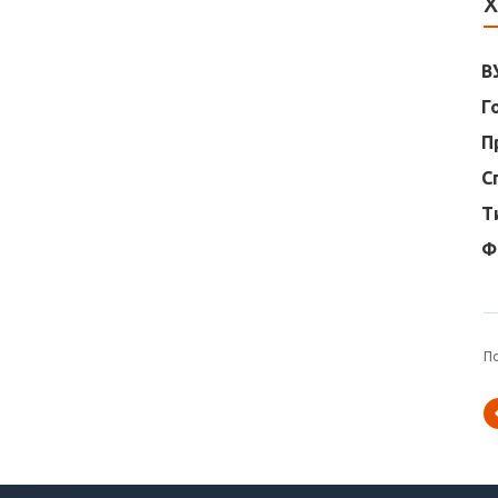
Х
В
Г
П
С
Т
Ф
П