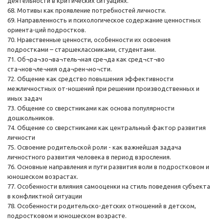
деятельности в критических ситуациях.
68. Мотивы как проявление потребностей личности.
69. Направленность и психологическое содержание ценностных
ориента-ций подростков.
70. Нравственные ценности, особенности их освоения
подростками – старшеклассниками, студентами.
71. Об¬ра¬зо¬ва¬тель¬ная сре¬да как сред¬ст¬во
ста¬нов¬ле¬ния ода¬рен¬но¬сти.
72. Общение как средство повышения эффективности
межличностных от-ношений при решении производственных и
иных задач
73. Общение со сверстниками как основа популярности
дошкольников.
74. Общение со сверстниками как центральный фактор развития
личности
75. Освоение родительской роли - как важнейшая задача
личностного развития человека в период взросления.
76. Основные направления и пути развития воли в подростковом и
юношеском возрастах.
77. Особенности влияния самооценки на стиль поведения субъекта
в конфликтной ситуации
78. Особенности родительско-детских отношений в детском,
подростковом и юношеском возрасте.