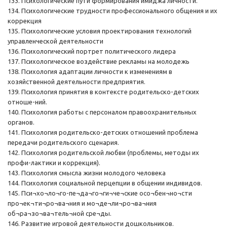
133. Психологические пути формирования имиджа личности.
134. Психологические трудности профессионального общения и их
коррекция
135. Психологические условия проектирования технологий
управленческой деятельности
136. Психологический портрет политического лидера
137. Психологическое воздействие рекламы на молодежь
138. Психология адаптации личности к изменениям в
хозяйственной деятельности предприятия.
139. Психология принятия в контексте родительско-детских
отноше-ний.
140. Психология работы с персоналом правоохранительных
органов.
141. Психология родительско-детских отношений проблема
передачи родительского сценария.
142. Психология родительской любви (проблемы, методы их
профи-лактики и коррекция).
143. Психология смысла жизни молодого человека
144. Психология социальной перцепции в общении индивидов.
145. Пси¬хо¬ло¬го-пе¬да¬го¬ги¬че¬ские осо¬бен¬но¬сти
про¬ек¬ти¬ро¬ва¬ния и мо¬де¬ли¬ро¬ва¬ния
об¬ра¬зо¬ва¬тель¬ной сре¬ды.
146. Развитие игровой деятельности дошкольников.