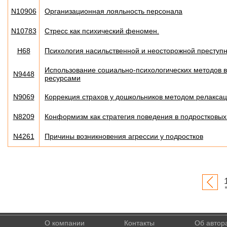
N10906
Организационная лояльность персонала
N10783
Стресс как психический феномен.
H68
Психология насильственной и неосторожной преступ
Использование социально-психологических методов 
N9448
ресурсами
N9069
Коррекция страхов у дошкольников методом релакса
N8209
Конформизм как стратегия поведения в подростковых
N4261
Причины возникновения агрессии у подростков
О компании
Контакты
Об автор