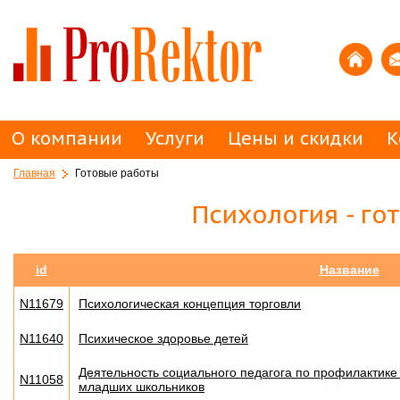
О компании
Услуги
Цены и скидки
К
Главная
Готовые работы
Психология - г
id
Название
N11679
Психологическая концепция торговли
N11640
Психическое здоровье детей
Деятельность социального педагога по профилактике
N11058
младших школьников