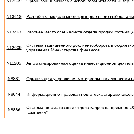
N12609
Организация бизнеса с использованием сети Интерне
N13619
Разработка модели многокритериального выбора аль
N13467
Рабочее место специалиста отдела продаж гостиницы
Система защищенного документооборота в бюджетно
N12009
управления Министерства финансов
N11205
Автоматизированная оценка инвестиционной деятель
N8861
Организация управления материальными запасами н
N8644
Информационно-правовая подготовка старших школь
Система автоматизации отдела кадров на примере 
N8866
Компания".