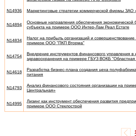
N14936
Маркетинговые стратегии коммерческой фирмы ЗАО 
Основные направления обеспечения экономической 
N14894
субъекта на примере ООО Интер-Лам Реал Естате
Налог на прибыль организаций и совершенствование 
N14834
примере ООО "ПКП Вторма"
Внедрение инструментов финансового управления в 
N14754
здравоохранения на примере ГБУЗ ВОКБ "Областная 
Разработка бизнес-плана создания цеха полуфабрик
N14618
питания
Анализ финансового состояния организации на при
N14793
Центральная»
Лизинг как инструмент обеспечения развития предпр
N14995
примере ООО Стеклострой