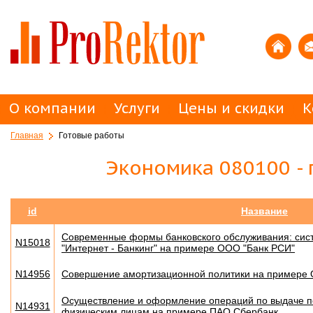
О компании
Услуги
Цены и скидки
К
Главная
Готовые работы
Экономика 080100 -
id
Название
Современные формы банковского обслуживания: сист
N15018
"Интернет - Банкинг" на примере ООО "Банк РСИ"
N14956
Совершение амортизационной политики на примере
Осуществление и оформление операций по выдаче по
N14931
физическим лицам на примере ПАО Сбербанк