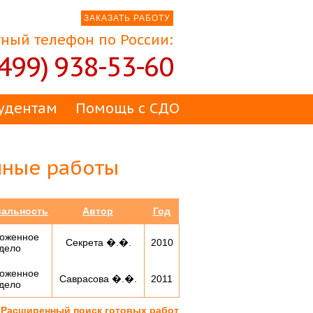
ЗАКАЗАТЬ РАБОТУ
ный телефон по России:
(499) 938-53-60
удентам
Помощь с СДО
мные работы
иальность
Автор
Год
оженное
Секрета �.�.
2010
дело
оженное
Саврасова �.�.
2011
дело
Расширенный поиск готовых работ