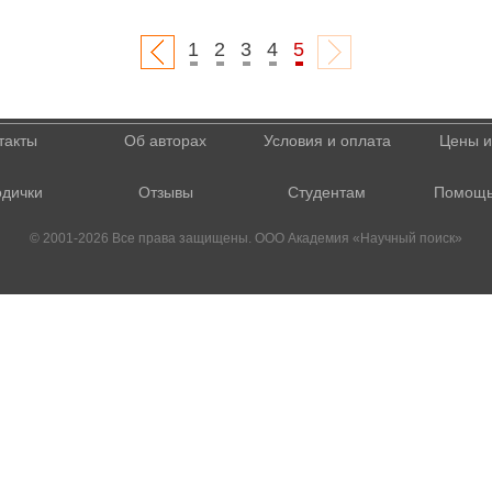
1
2
3
4
5
такты
Об авторах
Условия и оплата
Цены и
дички
Отзывы
Студентам
Помощь
© 2001-2026 Все права защищены. ООО Академия «Научный поиск»