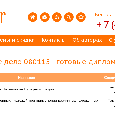
Бесплат
+ 7 
ены и скидки
Контакты
Об авторах
Ст
 дело 080115 - готовые дипло
Название
Спец
Там
я.Назначение.Пути регистрации
женных платежей при применении различных таможенных
Там